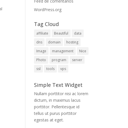
Feed de comentarios
al
WordPress.org
Tag Cloud
affiliate
Beautiful
data
dns
domain
hosting
Image
management
Nice
Photo
program
server
ssl
tools
vps
Simple Text Widget
Nullam porttitor nisi ac lorem
dictum, in maximus lacus
porttitor. Pellentesque id
tellus ut purus porttitor
egestas at eget.